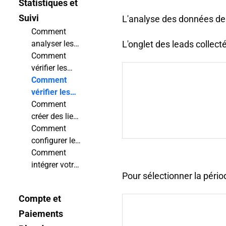
Statistiques et
Suivi
L'analyse des données de v
Comment
analyser les
L'onglet des leads collect
statistiques
Comment
de votre
vérifier les
flipbook ?
interactions
Comment
de vos
vérifier les
lecteurs ?
rapports de
Comment
capture de
créer des liens
prospects ?
de suivi ?
Comment
configurer les
notifications
Comment
d'affichage
intégrer votre
Pour sélectionner la périod
d'un flipbook
compte à
?
Google
Compte et
Analytics ?
Paiements