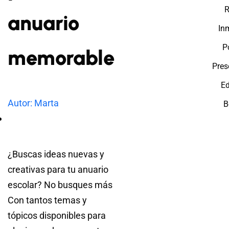
R
anuario
Inm
P
memorable
Pres
E
Autor: Marta
B
¿Buscas ideas nuevas y
creativas para tu anuario
escolar? No busques más
Con tantos temas y
tópicos disponibles para