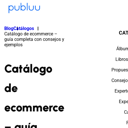
Blog
Catálogos
CA
Catálogo de ecommerce –
guía completa con consejos y
ejemplos
Álbum
Libros
Catálogo
Propues
Consejo
de
Expert
Expe
ecommerce
C
– guía