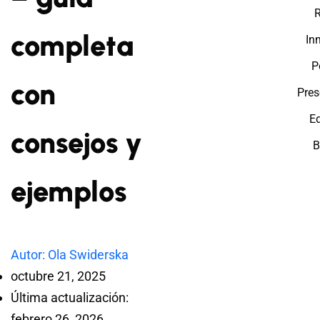
R
completa
In
P
con
Pres
E
consejos y
B
ejemplos
Autor: Ola Swiderska
octubre 21, 2025
Última actualización:
febrero 26, 2026