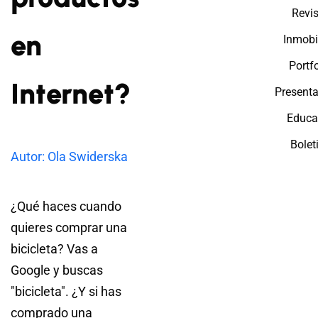
Revi
en
Inmobil
Portfo
Internet?
Present
Educa
Bolet
Autor: Ola Swiderska
¿Qué haces cuando
quieres comprar una
bicicleta? Vas a
Google y buscas
"bicicleta". ¿Y si has
comprado una