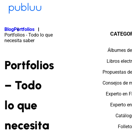
Blog
Portfolios
CATEGO
Portfolios - Todo lo que
necesita saber
Álbumes de
Portfolios
Libros elect
Propuestas de
– Todo
Consejos de m
Experto en F
lo que
Experto e
Catálog
necesita
Follet