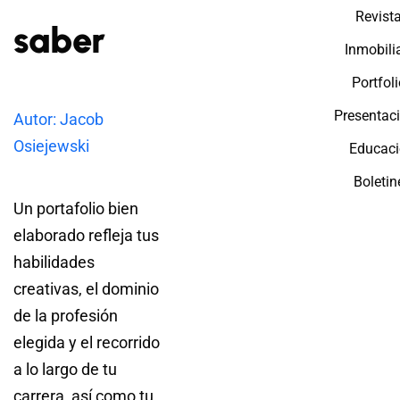
Revist
saber
Inmobili
Portfol
Presentac
Autor: Jacob
Osiejewski
Educac
Boletin
Un portafolio bien
elaborado refleja tus
habilidades
creativas, el dominio
de la profesión
elegida y el recorrido
a lo largo de tu
carrera, así como tu