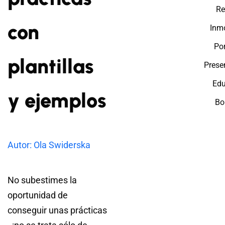
Re
con
Inmo
Por
plantillas
Prese
Edu
y ejemplos
Bo
Autor: Ola Swiderska
No subestimes la
oportunidad de
conseguir unas prácticas