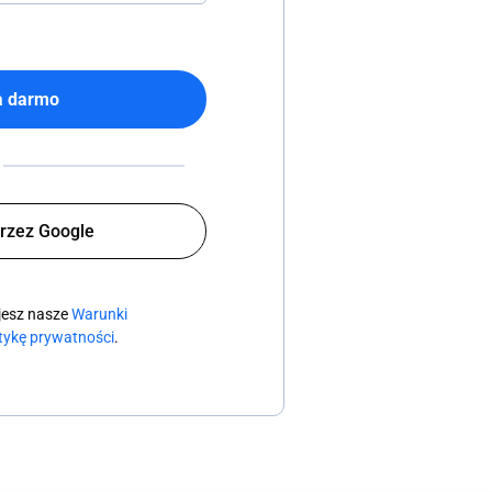
a darmo
przez Google
ujesz nasze
Warunki
itykę prywatności
.