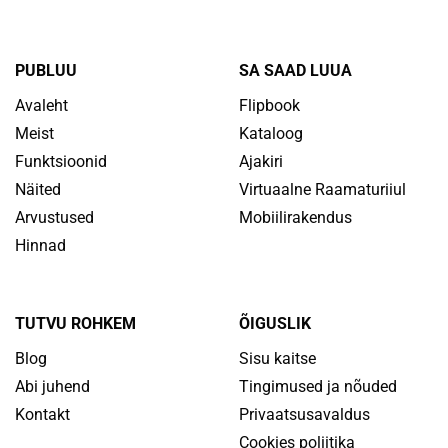
PUBLUU
SA SAAD LUUA
Avaleht
Flipbook
Meist
Kataloog
Funktsioonid
Ajakiri
Näited
Virtuaalne Raamaturiiul
Arvustused
Mobiilirakendus
Hinnad
TUTVU ROHKEM
ÕIGUSLIK
Blog
Sisu kaitse
Abi juhend
Tingimused ja nõuded
Kontakt
Privaatsusavaldus
Cookies poliitika