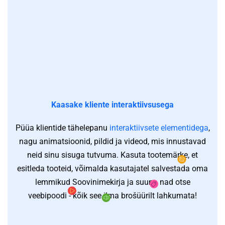
Kaasake kliente interaktiivsusega
Manusta
Püüa klientide tähelepanu
interaktiivsete elementidega
,
nagu animatsioonid, pildid ja videod, mis innustavad
statistika
neid sinu sisuga tutvuma. Kasuta tootemärke, et
esitleda tooteid, võimalda kasutajatel salvestada oma
lemmikud Soovinimekirja ja suuna nad otse
veebipoodi - kõik see ilma brošüürilt lahkumata!