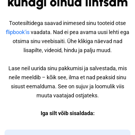
kunagi olnud lihtsam
Tootesiltidega saavad inimesed sinu tooteid otse
flipbook'is
vaadata. Nad ei pea avama uusi lehti ega
otsima sinu veebisaiti. Ühe klikiga näevad nad
lisapilte, videoid, hindu ja palju muud.
Lase neil uurida sinu pakkumisi ja salvestada, mis
neile meeldib – kõik see, ilma et nad peaksid sinu
sisust eemalduma. See on sujuv ja loomulik viis
muuta vaatajad ostjateks.
Iga silt võib sisaldada: