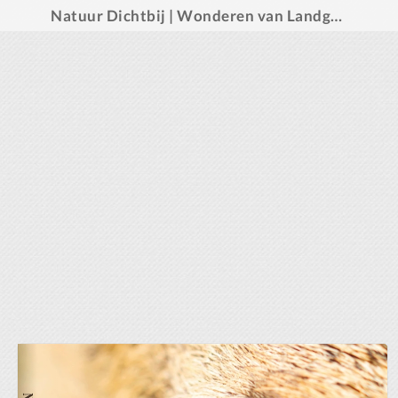
Natuur Dichtbij | Wonderen van Landgoed Den Treek-Henschoten