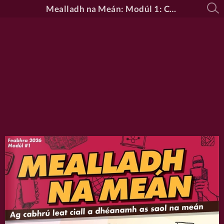
Mealladh na Meán: Modúl 1: Cad is na Meáin Ann?