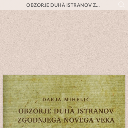
OBZORJE DUHÀ ISTRANOV ZGODNJEGA NOVEGA VEKA