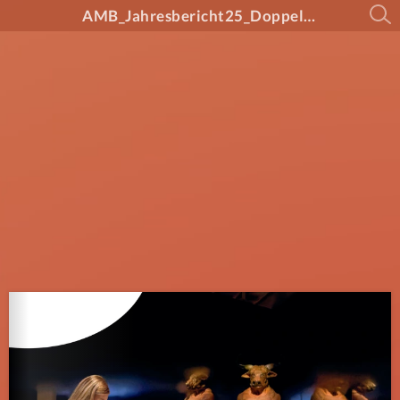
AMB_Jahresbericht25_Doppelseiten_WEB_Final