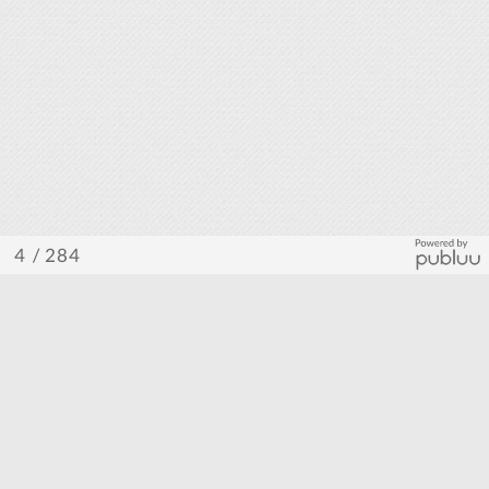
/ 284