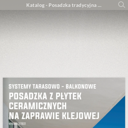
Katalog - Posadzka tradycyjna (płytki ceramiczne na kleju )