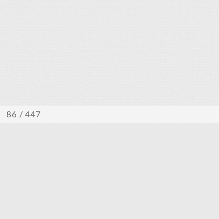
/ 447