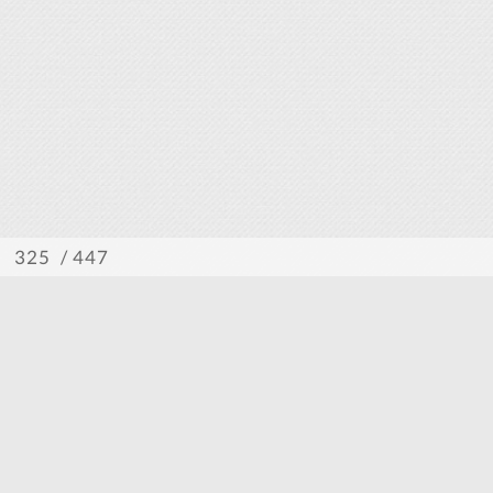
/ 447