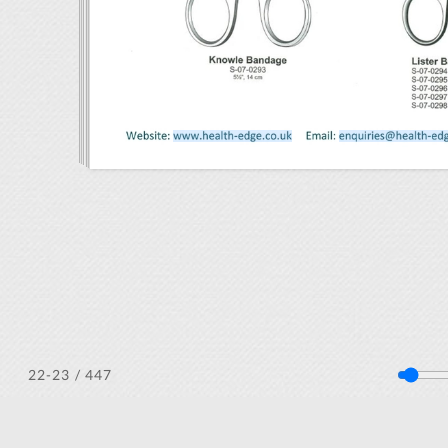
/ 447