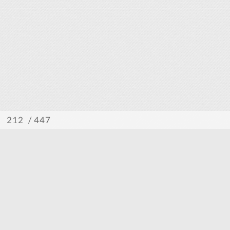
/ 447