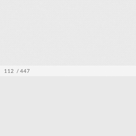
/ 447