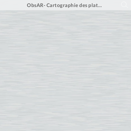
ObsAR- Cartographie des plateformes digitales pour la décarbonation des achats - octobre 2024