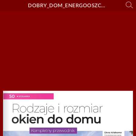
DOBRY_DOM_ENERGOOSZCZEDNY_nr_28_link