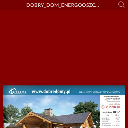
DOBRY_DOM_ENERGOOSZCZEDNY_nr_28_link