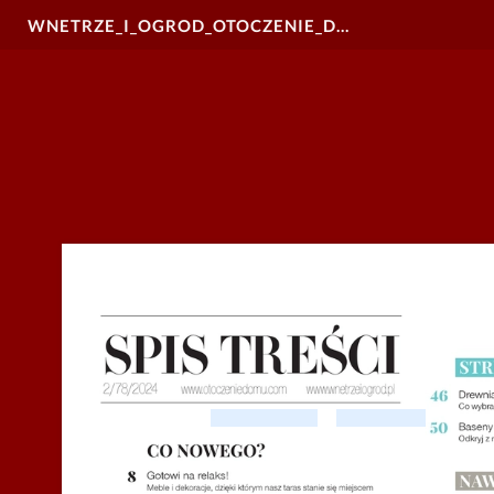
WNETRZE_I_OGROD_OTOCZENIE_DOMU_nr_78_DEMO