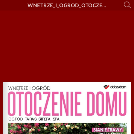
WNETRZE_I_OGROD_OTOCZENIE_DOMU_nr_78_DEMO