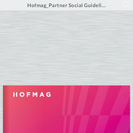
Hofmag_Partner Social Guidelines_English_31.04.2024.pdf