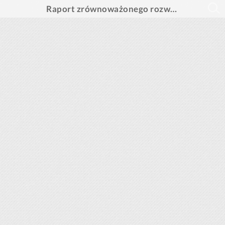
Raport zrównoważonego rozwoju Grupa PragmaGO 2024