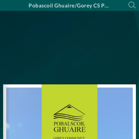
Pobascoil Ghuaire/Gorey CS Prospectus