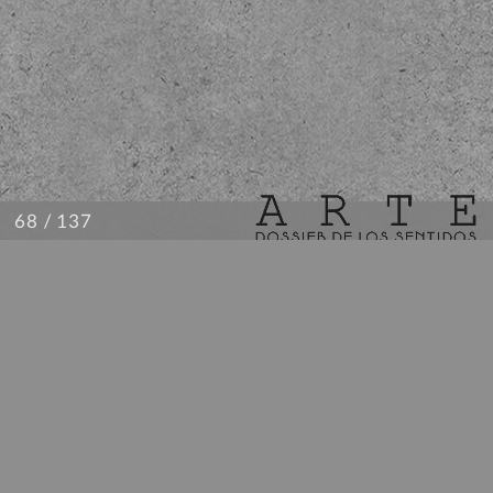
/ 137