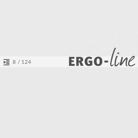
/ 124