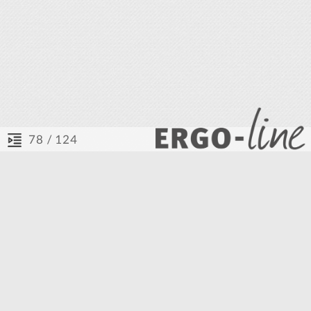
/ 124