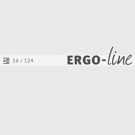
/ 124