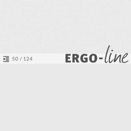
/ 124