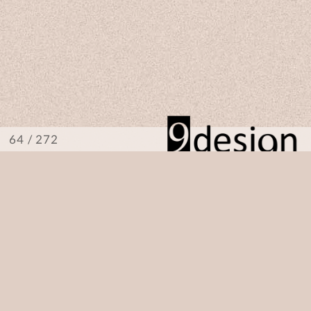
/ 272