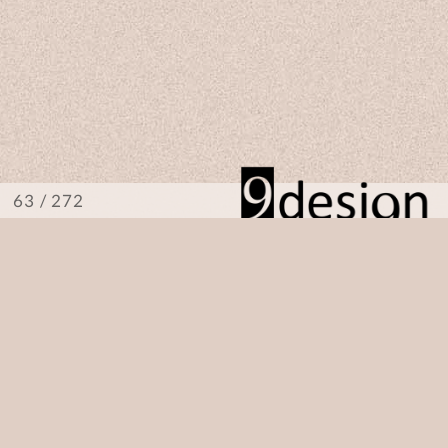
/ 272