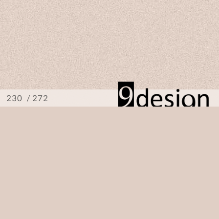
/ 272