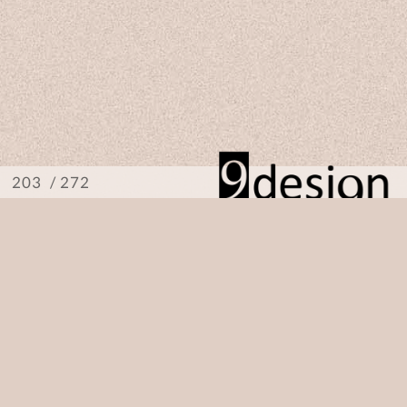
/ 272