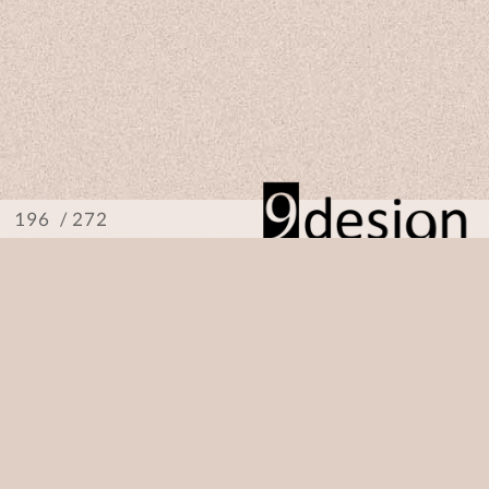
/ 272