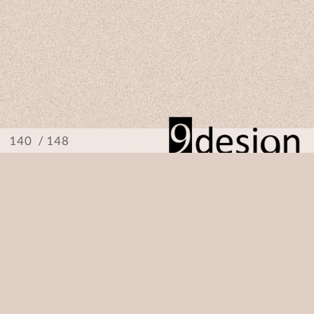
/ 148