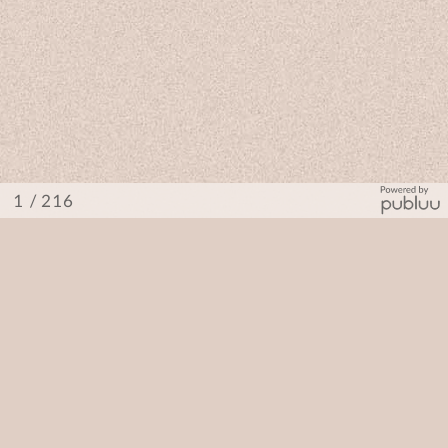
/ 216