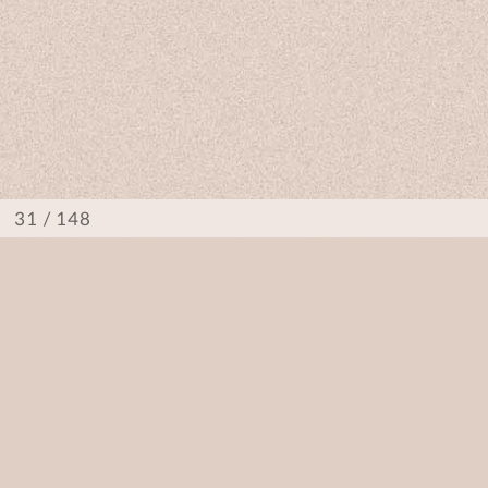
/ 148