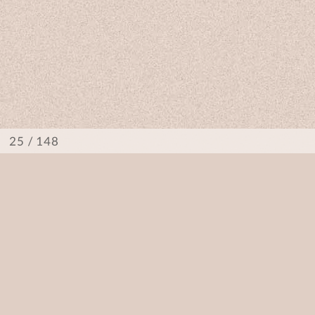
/ 148