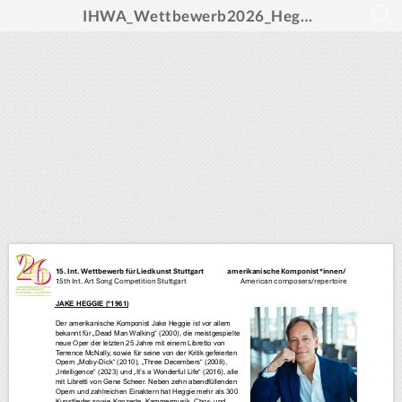
IHWA_Wettbewerb2026_Heggie_Vita_worklist_etc