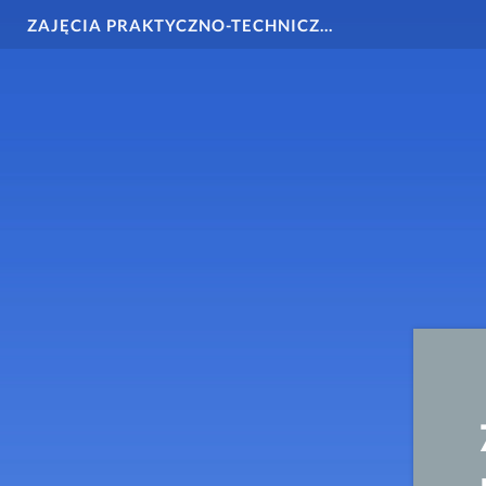
ZAJĘCIA PRAKTYCZNO-TECHNICZNE_klasa 4_egzemplarz_okazowy