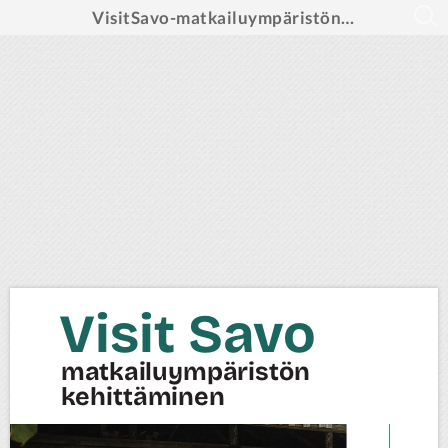
VisitSavo-matkailuympäristön kehittäminen -hankkeen loppuraportti