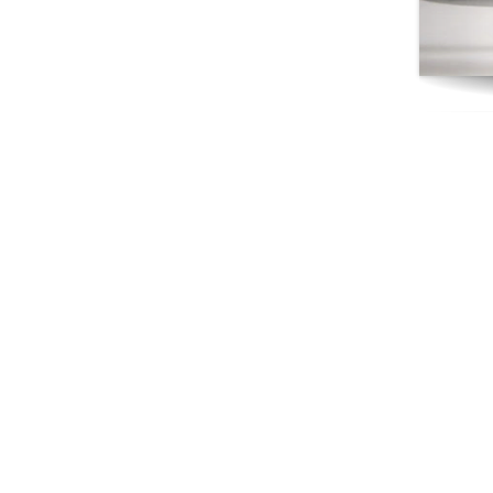
/ 264